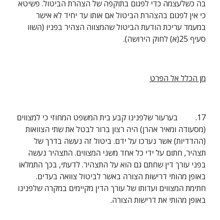
בה כשלעצמה כדי לפגום בתוקפה של הצהרת הביטול. פשיטא 
כי אין לפגום בהצהרת הביטול אם אותו עד יחיד לא אישר 
במעמד עריכת הודעת הביטול שהמצווה הצהיר בפניו (השוו 
סעיף 25(א) לחוק הירושה).
מן הכלל אל הפרט
17.         בערעור שלפנינו קבע בית המשפט המחוזי כי למצווים 
(מסעודה ומאיר אהרן) היה רצון ברור לבטל את שתי הצוואות 
(ההדדיות) אשר נערכו על ידם. ביטול זה נעשה בדרך של 
תצהיר, חתום על ידי כל אחד משני המצווים. התצהיר נעשה 
בפני עורך דין שחתם גם הוא על התצהיר. לדעתי, בכך התמלאו 
באופן מהותי דרישות הצורה באשר לביטול צוואה בעדים. 
חתימת המצווים ועדותו של עורך הדין מקיימים במקרה שלפנינו 
באופן מהותי את דרישות הצורה.