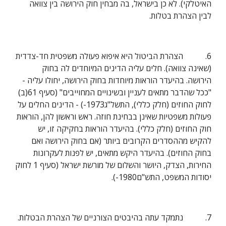
האיטלקי). לא כן בישראל, בה מבחין חוק הירושה בין צוואה 
לבין הצהרת בטלות.
6.           הצהרת הביטול היא איפוא פעולה משפטית חד-צדדית 
(שאינה צוואה). חלים עליה הדינים המיוחדים לה בחוק 
הירושה. בהיעדר הוראות מיוחדות בחוק הירושה, יחולו עליה - 
"ככל שהדבר מתאים לעניין ובשינויים המחוייבים" (סעיף 61(ב) 
לחוק החוזים (חלק כללי), התשל"ג1973-) - הדינים החלים על 
פעולות משפטיות שאינן בבחינת חוזה. ראש וראשון להן, הוראות 
חוק החוזים (חלק כללי). בהיעדר הוראות בחקיקה זו, יש 
להקיש מההסדרים הקרובים ביותר (אם בחוק הירושה ואם 
בחוק החוזים). בהיעדר היקש מתאים, יש לפנות לעקרונות 
החירות, הצדק, היושר והשלום של מורשת ישראל (סעיף 1 לחוק 
יסודות המשפט, התש"ם1980-).
7.           נתמקד עתה בהיבטים הצורניים של הצהרת הבטלות. 