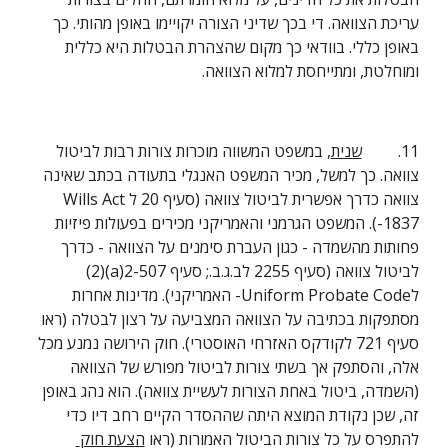
עריכת הצוואה. די בכך שדיני הצורה יקויימו באופן מהותי. כך 
באופן כללי. בוודאי כך מקום שהצהרת הבטלות היא כללית 
ומוחלטת, ומתייחסת למלוא הצוואה.
11.         
שנית
, במשפט המשווה מוכרות צורות רבות לביטול 
צוואה. כך למשל, מכיר המשפט האנגלי בתעודה בכתב שאינה 
צוואה כדרך אפשרית לביטול צוואה (סעיף 20 לWills Act 
1837-). המשפט הגרמני והאמריקני מכירים בפעולות פיזיות 
פחותות מהשמדה - כגון העברת סימנים על הצוואה - כדרך 
לביטול צוואה (סעיף 2255 לב.ג.ב.; סעיף 2-507(a)(2) 
לUniform Probate Code- האמריקני). מדינות אחרות 
מסתפקות בכתיבה על הצוואה המצביעה על רצון לבטלה (ראו 
סעיף 721 לקודקס האזרחי האוסטרי). חוק הירושה נמנע מכל 
אלה, והסתפק אך בשתי צורות לביטול מפורש של הצוואה 
(השמדה, ביטול באחת הצורות לעשיית צוואה). הוא נהג באופן 
זה, שכן נקודת המוצא היתה שההסדר הקיים רחב דיו כדי 
להתפרס על כל צורות הביטול האמורות (ראו 
הצעת חוק 