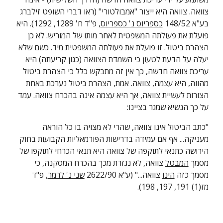
צוואה. צוואה היא ייצור "אמבולטורי" (ראו דברי השופט זילברג 
בע"א 148/52 
כספריוס נ' כספריוס
, פ"ד ח' 1289, 1292). היא 
פועלת את פעולתה המשפטית לאחר מותו של המוריש. לא כן 
הצהרת ביטול. זו פועלת את פעולתה המשפטית מיד. כשם שלא 
יעלה על הדעת לטעון כי השמדת הצוואה (כגון קריעתה) היא 
עריכת צוואה חדשה, כך אין זה מתבקש כלל כי הצהרת ביטול 
מהווה, היא עצמה, צוואה. אמת, הצהרת ביטול נערכת באחת 
הצורות לעשיית צוואה, אך היא עצמה אינה בהכרח צוואה. עמד 
על כך הנשיא שמגר בציינו:
"כתב הביטול אינו צוואה, שהרי לא מצויה בו כל הוראה 
מעניקה... אף אם עמידה בדרישות הפורמאליות הקבועות בחוק 
הירושה כתנאי לתוקפה של צוואה היא תנאי הכרחי לתוקפו של 
מסמך 
המבטל
 צוואה, לא נגזרת מכך בהכרח המסקנה, כי 
מסמך כזה 
הינו
 צוואה..." (ע"א 2622/90 
שני נ' לרמר
, פ"ד 
מז(1) 191, 197, 198).