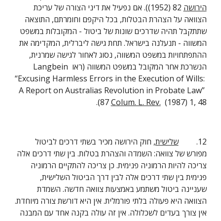
הירושה
 82 (1952)). אם נפעיל את דיני הצורה של עריכת 
הצוואה על הצהרת הבטלות, בכל היקפם וחומרתם, התוצאה 
שתתקבל תהיה שדרכים שונות של ביטול - המקובלות במשפט 
המשווה - תנעלנה בישראל. תחת גישה ליברלית, המקדימה את 
ההתפתחויות במשפט המשווה, נסוג לאחור לגישה שמרנית, 
הנשרכת אחר המקובל במשפט המשווה (ראו Langbein 
“Excusing Harmless Errors in the Execution of Wills: 
A Report on Australias Revolution in Probate Law” 
87 
Colum. L. Rev.
  (1987) 1, 48). 
12.         
שלישית
, חוק הירושה מכיר בשתי דרכים לביטול 
מפורש של צוואה: השמדה והצהרת בטלות. בין שתי דרכים אלה 
צריכה להיות הרמוניה פנימית. כן צריכה להתקיים הרמוניה 
פנימית בין שתי דרכים אלה לבין דרך הביטול השלישית, 
שעניינה ביטול משתמע באמצעות צוואה חדשה. השמדת 
הצוואה היא פעולה בלתי פורמלית. אין היא דורשת צורה מיוחדת. 
אין צורך בעדים לשכלולה. אין זה עולה בקנה אחד עם המבנה 