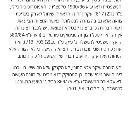
והמשפטית (ראו ע"א 1900/96 
טלמצ'יו נ' האפוטרופוס הכללי
, 
פ"ד נג(2) 817). עקרון זה מן הראוי לו שיחול לא רק בעריכת 
צוואה אלא גם בהצהרה לבטלותה. כאשר המצווה מביע את 
דעתו הברורה כי ברצונו לבטל את צוואתו, יש לכבד רצונו זה. 
אין זה ראוי לסכל רצון זה מנימוקים פורמליים (ראו ע"א 580/84 
היועץ המשפטי לממשלה נ' פיק
, פ"ד מב(2) 703, 713). זאת 
ועוד: כחוט השני עוברת בדיני הצוואה הגישה כי לא הצורה אלא 
המהות היא העיקר. ידועים דבריו של השופט ח' כהן הכותב:
"לא הצורה עיקר אלא התוכן, לא הקנקן אלא מה שיש בו. וכמו 
דיני היושר מימי עולם, כן המחוקק דנא מביט על כוונת העושה 
ולא על צורת המעשה" (ע"א 869/75 
בריל נ' היועץ המשפטי 
לממשלה
, פ"ד לב(1) 98, 101).