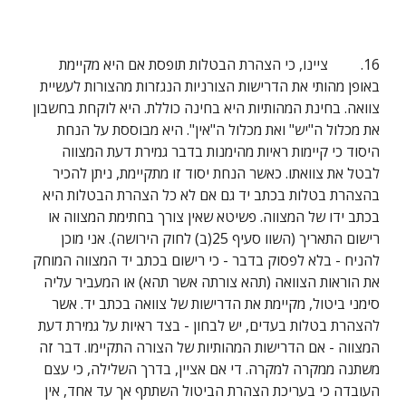
16.         ציינו, כי הצהרת הבטלות תופסת אם היא מקיימת 
באופן מהותי את הדרישות הצורניות הנגזרות מהצורות לעשיית 
צוואה. בחינת המהותיות היא בחינה כוללת. היא לוקחת בחשבון 
את מכלול ה"יש" ואת מכלול ה"אין". היא מבוססת על הנחת 
היסוד כי קיימות ראיות מהימנות בדבר גמירת דעת המצווה 
לבטל את צוואתו. כאשר הנחת יסוד זו מתקיימת, ניתן להכיר 
בהצהרת בטלות בכתב יד גם אם לא כל הצהרת הבטלות היא 
בכתב ידו של המצווה. פשיטא שאין צורך בחתימת המצווה או 
רישום התאריך (השוו סעיף 25(ב) לחוק הירושה). אני מוכן 
להניח - בלא לפסוק בדבר - כי רישום בכתב יד המצווה המוחק 
את הוראות הצוואה (תהא צורתה אשר תהא) או המעביר עליה 
סימני ביטול, מקיימת את הדרישות של צוואה בכתב יד. אשר 
להצהרת בטלות בעדים, יש לבחון - בצד ראיות על גמירת דעת 
המצווה - אם הדרישות המהותיות של הצורה התקיימו. דבר זה 
משתנה ממקרה למקרה. די אם אציין, בדרך השלילה, כי עצם 
העובדה כי בעריכת הצהרת הביטול השתתף אך עד אחד, אין 