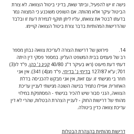
גישה זו יש להפעיל, וביתר שאת, בדיני ביטול הצוואה. לא צורת 
הביטול עיקר אלא מהותה. אם השופט משוכנע כי המצווה גמר 
בדעתו לבטל את צוואתו, עליו ליתן תוקף לגמירת דעת זו ובלבד 
שהדרישות המהותיות בדבר צורת ביטול הצוואה קויימו.
14.         פירושן של דרישות הצורה לעריכת צוואה נבחן מספר 
רב של פעמים בבית המשפט העליון. במספר פסקי דין היתה 
דעתי דעת מיעוט (ראו בעיקר ד"נ 40/80 
קניג נ' כהן
, פ"ד לו(3) 
701; ע"א 127/87 
בדיחי נ' בדיחי
, פ"ד מג(4) 341). אין אני 
חוזר בי מגישתי זו. עם זאת, אין אני מבקש להכניסה בדלת 
האחורית. אפילו נתמיד בגישה השונה מגישתי לעניין עריכת 
הצוואה, הנני סבור שיש להכיר בגישתי - המסתפקת במילוי 
מהותי של דרישות החוק - לעניין הצהרת הבטלות, שהרי לא דין 
עריכת צוואה כדין ביטולה.
דרישות מהותיות בהצהרת הבטלות