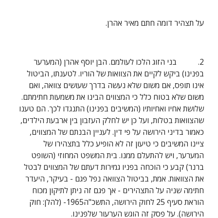
על תצהיר דומה חתם מאיר אהרן.
2.           בני הזוג הלכו לעולמם. הבן יוסף אהרן (המערער 
בפנינו) ביקש לקיים את הצוואות של הוריו. לטענתו, הביטול 
אינו תופס, אם משום שלא נעשה בדרך שעושים צוואה, ואם 
משום שלא בטוח כלל כי המצווים הבינו את משמעות חתימתם. 
שלושת אחיו ואחיותיו (המשיבים בפנינו) התנגדו לכך. הם טענו 
שהצוואות בטלות, ועל כן יש לחלק העזבון בין ארבעת הילדים, 
כאמור בדיני הירושה על פי דין. לעניין הבנתם של המצווים, 
ציינו המשיבים כי טיעון זה לא הופיע כלל בתצהירו של 
המערער, ויש להתעלם ממנו. בית המשפט המחוזי (השופט 
ברנר) קבע כי הוכחה בפניו גמירות דעתם של המצווים לבטל 
את הצוואות. אמת, בביטול הצוואה נפל פגם - בעיקר, היעדר 
חתימה שניה על התצהירים - אך פגם זה ניתן לתיקון מכוח 
הוראת סעיף 25 לחוק הירושה, התשכ"ה1965- (להלן: חוק 
הירושה). על פסק זה הוגש הערעור שלפנינו.