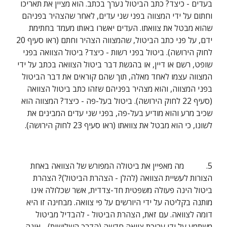
בעדים - כיצד? כתב הביטול נערך בכתב. הוא מציין את תאריכו 
וחתום על ידי המצווה בפני שני עדים, לאחר שהצהיר בפניהם 
שהוא מבטל את צוואתו. העדים יאשרו באותו מעמד בחתימת 
ידם, על פני כתב הביטול, שהמצווה הצהיר וחתם (ראו סעיף 20 
לחוק הירושה). ביטול בפני רשות - כיצד? ביטול הצוואה בפני 
שופט, רשם או דיין, או בהגשת דבר ביטול הצוואה בכתב על ידי 
המצווה עצמו לאחד מאלה, תוך שהם קוראים את דבר הביטול 
בפני המצווה, והוא מצהיר בפניהם שזהו כתב ביטול הצוואה 
(סעיף 22 לחוק הירושה). ביטול בעל-פה - כיצד? המצווה הוא 
שכיב מרע והוא מודיע בעל-פה, בפני שני עדים המבינים את 
לשונו, כי הוא מבטל את צוואתו (ראו סעיף 23 לחוק הירושה).
5.           מה מאפיין את ביטולה המפורש של הצוואה באחת 
הצורות לעשיית הצוואה (להלן - הצהרת הביטול)? הצהרת 
ביטול הינה פעולה משפטית חד-צדדית, אשר שכלולה אינו 
מותנה בקליטה על ידי היורשים על פי צוואה. מבחינה זו היא 
דומה לצוואה. עם זאת, הצהרת הביטול - להבדיל מביטול 
משתמע על ידי עריכת צוואה חדשה (הדרך השלישית) - אינה 