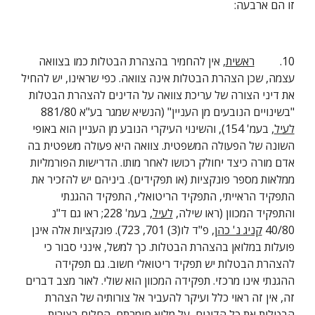
זו הם ארבעה:
10.         
ראשית
, אין להחמיר בהצהרת הבטלות כמו בצוואה 
עצמה, שכן הצהרת הבטלות אינה צוואה. כפי שראינו, יש להחיל 
את דיני הצורה של עריכת צוואה על הדינים להצהרת הבטלות 
"בשינויים הנובעים מן העניין" (הנשיא שמגר בע"א 881/80 
לעיל
, בעמ' 154), והשינוי העיקרי הנובע מן העניין הוא באופי 
השונה של הפעולה המשפטית. צוואה היא פעולה משפטית בה 
אדם מורה כיצד יחולק רכושו לאחר מותו. הדרישות הפורמליות 
ממלאות מספר פונקציות (או תפקידים). ביניהם יש להזכיר את 
התפקיד הראייתי, התפקיד הריטואלי, התפקיד ההגנתי 
והתפקיד המכוון (ראו שילה, 
לעיל
, בעמ' 228; ראו גם ד"נ 
40/80 
קניג נ' כהן
, פ"ד לו(3) 701, 723). פונקציות אלה אינן 
פועלות במלואן בהצהרת הבטלות. כך למשל, אינני סבור כי 
להצהרת הבטלות יש תפקיד ריטואלי חשוב. גם תפקידה 
ההגנתי אינו מרכזי. תפקידה המכוון הוא שולי. לאור מצב דברים 
זה, אין זה ראוי כלל ועיקר להעביר אל צורותיה של הצהרת 
הבטלות את כל הדינים, על מלוא חומרתם, החלים בצורות 