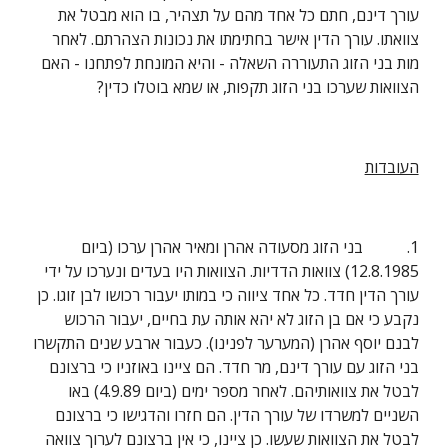
עורך דינם, חתם כל אחד מהם על תצהיר, בו הוא מבטל את 
צוואתו. עורך הדין אישר בחתימתו את נכונות הצהרתם. לאחר 
מות בני הזוג התעוררה השאלה - והיא המונחת לפתחנו - האם 
הצוואות שערכו בני הזוג תקפות, או שמא בוטלו כדין?
העובדות
1.           בני הזוג מסעודה אהרן ומאיר אהרן ערכו (ביום 
12.8.1985) צוואות הדדיות. הצוואות היו בעדים ונערכו על ידי 
עורך הדין חדד. כל אחד ציווה כי במותו יעבור רכושו לבן זוגו. כן 
נקבע כי אם בן הזוג לא יהא אותה עת בחיים, יעבור הרכוש 
לבנם יוסף אהרן (המערער לפנינו). כעבור ארבע שנים התקשרו 
בני הזוג עם עורך דינם, מר חדד. הם ציינו באוזניו כי ברצונם 
לבטל את צוואותיהם. לאחר מספר ימים (ביום 4.9.89) באו 
השניים למשרדו של עורך הדין. הם חזרו והדגישו כי ברצונם 
לבטל את הצוואות שעשו. כן ציינו, כי אין ברצונם לערוך צוואה 