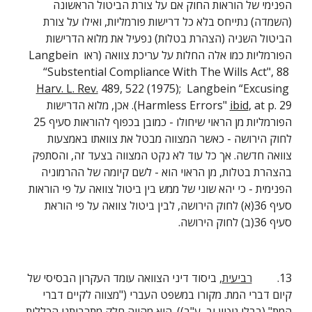
הפנימי של הוראות החוק אם על צורת הביטול הראשונה 
(השמדה) נתייחס בלא כל דרישות פורמליות, ואילו על צורת 
הביטול השניה (הצהרת בטלות) נפעיל את מלוא הדרישות 
הפורמליות כמו אלה החלות על עריכת צוואה (ראו Langbein 
“Substential Compliance With The Wills Act", 88 
Harv. L. Rev.
 489, 522 (1975);  Langbein “Excusing 
ibid
Harmless Errors" 
, at p. 29). אכן, מלוא הדרישות 
הפורמליות מן הראוי שיחולו - כמובן בכפוף להוראות סעיף 25 
לחוק הירושה - כאשר המצווה מבטל את צוואתו באמצעות 
צוואה חדשה. אך כל עוד לא נקט המצווה בצעד זה, והסתפק 
בהצהרת בטלות, מן הראוי הוא - לשם קיומה של ההרמוניה 
הפנימית - כי יהא שוני של ממש בין ביטול צוואה על פי הוראות 
סעיף 36(א) לחוק הירושה, לבין ביטול צוואה על פי הוראת 
סעיף 36(ב) לחוק הירושה.
13.         
רביעית
, ביסוד דיני הצוואה עומד העקרון הבסיסי של 
קיום דברי המת. מקורו במשפט העברי ("מצווה לקיים דברי 
המת" (בבלי גיטין יב, ע"ב)). הוא מהווה חלק מתרבותנו הכללית 