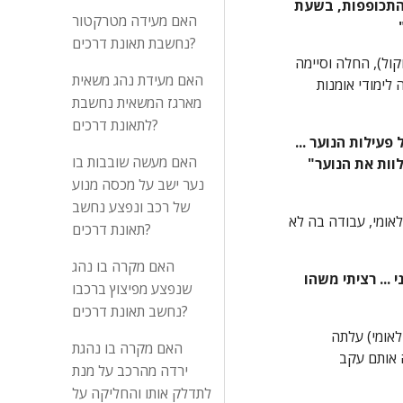
הנני מתקשה בין היתר בעת קימה משנתי ומהמעבר משכיבה לישיבה ומישיבה לעמידה, בשעת הליכה ממושכת, בעת רכינה והתכופפות, בשעת 
האם מעידה מטרקטור
נחשבת תאונת דרכים?
2. בחקירתה הנגדית אישרה התובעת כי לאחר התאונה, במסגרת הליכי שיקום וחרף קשייה השלימה לימודיה לבגרות (ראה עמ' 3 לפרוטוקול), החלה וסיימה 
האם מעידת נהג משאית
קורס להכנת תיק עבודות במכון אבני (ראה עמ' 4 לפרוטוקול), התכוננה לבחינה הפסיכומטרית ונבחנה בה (ראה עמ' לפרוטוקול) והחלה לימודי אומנות 
מארגז המשאית נחשבת
לתאונת דרכים?
"אחראית על פעילות הנוער ... 
האם מעשה שובבות בו
וות את הנוער" 
נער ישב על מכסה מנוע
של רכב ונפצע נחשב
(עמ' 5 לפרוטוקול) וכן בשתי חברות אבטחה וכטלרית בבנק לאומי, עבודה בה לא 
תאונת דרכים?
האם מקרה בו נהג
"לא ידעתי לאן אני אמורה להמשיך אך רציתי משהו רציני ... רציתי משהו 
שנפצע מפיצוץ ברכבו
נחשב תאונת דרכים?
דומה כי דפוס זה חוזר על עצמו לאחר התאונה, הגם שאחריה ובמידה לא מבוטלת אף בעקבותיה (הליכי שיקום במסגרת המוסד לביטוח לאומי) עלתה 
האם מקרה בו נהגת
התובעת על מסלול הלימודים הפורמלי (להבדיל מלימודים באוניברסיטה הפתוחה, אשר לטענתה החלה בהם טרם התאונה ולא השלימה אותם עקב 
ירדה מהרכב על מנת
לתדלק אותו והחליקה על