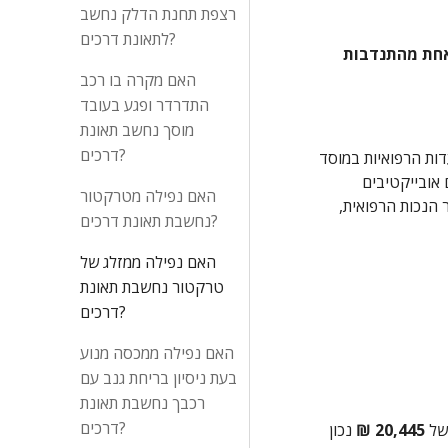
רצפת תחנת הדלק נחשב
לתאונת דרכים?
"לשבת בקפה כאילו, זה מקום לנוער, מקום מיעץ, מדריך, מכווין. היתה שם עו"ס והיינו שם 2-3 מתנדבות כל פעם ואני הייתי אחת מהתנדבות 
האם מקרה בו רכב
התדרדר ופגע בעובד
מוסך נחשב תאונת
דרכים?
5. לאחר שנתתי דעתי לעדותה של התובעת מחד ביחס לקשיי תפקודה, אשר אינם זוכים לאישוש מלא בממצאי בדיקתם של המומחים בועדות הרפואיות במוסד 
לביטוח לאומי, ומאידך לתפקודה "בפועל", הרי שבשים לב לטיבה של הנכות שנקבעה לה בעטייה של התאונה (PTSD - 34ב. - "סימנים אובייקטיבים 
האם נפילה מטרקטור
וסובייקטיבים המגבילים באופן בינוני את ההתאמה הסוציאלית וכושר העבודה), נכות בה הפגיעה התפקודית משמשת מדד לקביעת שיעור הנכות הרפואית, 
נחשבת תאונת דרכים?
האם נפילה ממזלג של
טרקטור נחשבת תאונת
דרכים?
האם נפילה ממכסה מנוע
בעת ניסיון בריחת גנב עם
רכבך נחשבת תאונת
דרכים?
20,445 ₪ 
נכון 