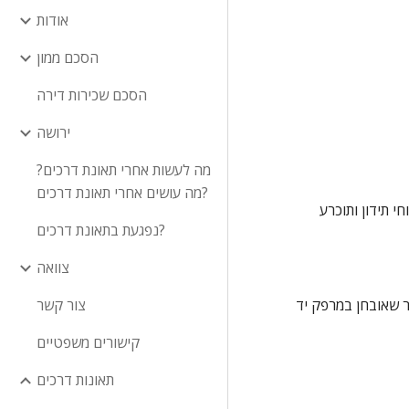
אודות
הסכם ממון
הסכם שכירות דירה
ירושה
מה לעשות אחרי תאונת דרכים?
מה עושים אחרי תאונת דרכים?
1. בתביעת נזיקין על פי חוק פיצויים לנפגעי תאונות דרכים, תשל"ה - 1975 (להלן: "החוק"), ומשלא קיימת מחלוקת בשאלת הכיסוי הביטוחי תידון ותוכרע 
נפגעת בתאונת דרכים?
צוואה
התובעת פונתה ממקום התאונה על ידי מד"א לבית החולים "פוריה" בטבריה, שם נבדקה בחדר המיון ואושפזה לצורך טיפול ניתוחי בשבר שאובחן במרפק יד 
צור קשר
קישורים משפטיים
תאונות דרכים