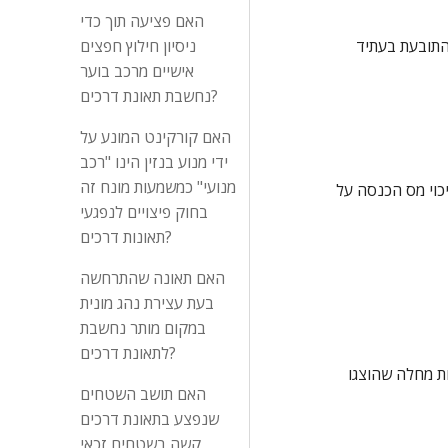
האם פציעה תוך כדי
לא מצאתי בסיס לעתירת התובעת בסיכומיה לפסוק לה פיצוי בגין ימי אשפוז עתידיים, זאת משלא באה בפני כל ראיה קבילה לפיה תזקק התובעת בעתיד 
ניסיון חילוץ חפצים
אישיים מרכב בוער
נחשבת תאונת דרכים?
האם קורקינט המונע על
ידי מנוע בנזין הינו "רכב
מנועי" כמשמעות מונח זה
לפיכך שכרה החודשי הממוצע עלה כדי 3,865 ₪ וסכום זה משוערך (הצמדה למדד ידוע במועד התאונה) עומד על סך של 4,169 ₪ ובניכוי מס הכנסה על 
בחוק פיצויים לנפגעי
תאונות דרכים?
האם תאונה שהתרחשה
בעת עצירת נהג מונית
במקום מותר נחשבת
לתאונת דרכים?
לתובעת נקבעה על ידי המוסד לביטוח לאומי תקופת אי כושר למשך 64 יום - מיום 13.5.03 ועד ליום 15.7.03 (ראה נ/1) ובהתאם לתעודות מחלה שהוצגו 
האם תושב השטחים
שנפצע בתאונת דרכים
קשה בשטחים זכאי