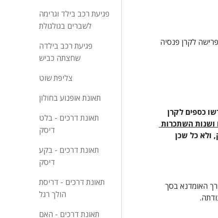
פגיעת רכב בילד וגרימה
לשברים בגולגולת
התובעת בסיכומיה עותרת לפיצוי גלובאלי בראש נזק זה בסך של 50,000 ₪ ולשיטת הנתבעת 2 אין לפצותה כלל זאת מש"התובעת לא הפרישה לקרן פנסיה 
פגיעת רכב בילדה
שחצתה כביש
צליפת שוט
תאונת אופנוע בחולון
אכן, המשיב לא קיבל תנאים סוציאליים ולא הופרשו בעבורו תשלומים לקרן פנסיה, וככלל בהעדר תשתית ראייתית לכך שהופרשו כספים לקרן 
תאונת דרכים - בלט
כשעסקינן באנשים צעירים שדרך ארוכה עוד לפניהם ושנות השתכרות 
דיסק
, ולא כל שכן 
תאונת דרכים - בקע
דיסק
תאונת דרכים - דריסת
בהעדר יכולת לאמוד את פוטנציאל השתכרותה של התובעת (ראה האמור בסעיף ג. לעיל) מוצאת אני לפסוק לה פיצוי בראש נזק זה על דרך האומדנא בסך 
הולך רגל
ודתה.
תאונת דרכים - האם