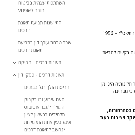
השתתפות עצמית בביטוח
חובה לאופנוע
התיישנות תביעת תאונת
דרכים
בהתאם לסעיף 34(ב) לתקנות הביטוח הלאומי (קביעת דרגת נכות לנפגעי עבודה), התשט"ז – 1956 
שכר טרחת עורך דין בתביעת
תאונת דרכים
2. ב"כ התובעת בסיכומיו מבקש להרהר ולערער על קביעת המוסד לביטוח לאומי (ראה סעיפים 14-13 לסיכומי התובעת), אך משלא הוגשה בקשה להבאת 
תאונות דרכים - חקיקה
תאונות דרכים - פסקי דין
1. בתצהיר מיום 17.10.07 (ת/1), אשר שימש כעדותה הראשית נדרשה התובעת לתיאור מגבלותיה ותפקודה לאחר התאונה ודומה כי עיקר תלונותיה הינן מן 
דריסת הולך רגל בבת ים
התחום הנוירולוגי והאורטופדי, תחומים בהם לא נקבעה לה נכות צמיתה בעטייה של התאונה (ראה ועדה רפואית מיום 12.5.04 בה נקבע כי מבחינה 
האם אירוע ובו בקבוק
הושלך לעבר אוטובוס
"מאז התאונה וכתוצאה ישירה הימנה, אני מוגבלת ומתקשה בתפקודי. כיום אני סובלת בין השאר מכאבי ראש לפרקים המלווים בסחרחורות, 
תלמידים בראשון לציון
ממחושים בגפיים העליונות ובעיקר במרפק, מרגישות למגע באזור הצוואר והעורף, מרעידות בידיים וברגליים, מחוסר שיווי משקל ויציבות בעת 
ופגע בעין אחת התלמידות
נחשב לתאונת דרכים?