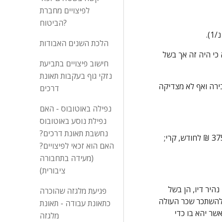
לפיצויים מחברת
הביטוח?
הלכת השנים האבודות
2. התובעת, על פי עדותה, שבה למעגל העבודה כשנתיים ימים לאחר התאונה, אך לדידי לא הונחה התשתית הראייתית המספקת לקביעה כי היה זה אך בשל 
חישוב פיצויים בתביעת
נזקי גוף בעקבות תאונת
טיבה, כמו גם שיעורה, של הנכות הזמנית שנקבעה לתובעת במוסד לביטוח לאומי, אשר הפכה ברבות הימים לנכותה הצמיתה, אינה מסבירה ואף לא מצדיקה 
דרכים
נפילה באוטובוס - האם
נפילת נוסע באוטובוס
נחשבת תאונת דרכים?
אשר על כן, סבורה אני כי יש לחשב את הפיצוי לו זכאית התובעת בראש נזק זה כנגזרת מנכותה התפקודית (10%) ולהעמידו על סך של 375 ₪ לחודש, קרי; 
האם הוא זכאי לפיצויים?
(מעידה בתחבורה
ציבורית)
על יסוד קביעתי כי לתובעת נותרה נכות תפקודית בשיעור של 10% בעטייה של התאונה ובשים לב לעובדה כי פוטנציאל השתכרותה אינו נהיר דיו, הן בשל 
פגיעת מלגזה שהוכרה
העובדה שעובר לתאונה ולאחריה עבדה בעבודות מזדמנות והן נוכח העובדה כי לא הוכח להנחת דעתי כי אילמלא התאונה צפויה היתה להשתכר שכר העולה 
כתאונת עבודה - תאונת
נכון למועד פסיקתי, אשר יהא בו כדי 
מלגזה