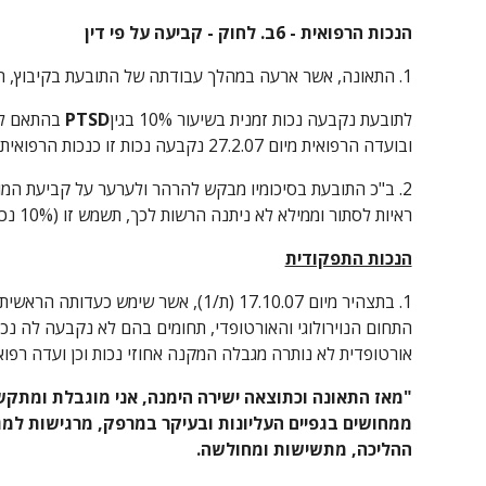
הנכות הרפואית - 6ב. לחוק - קביעה על פי דין
1. התאונה, אשר ארעה במהלך עבודתה של התובעת בקיבוץ, הוכרה על ידי המוסד לביטוח לאומי כ"תאונת עבודה".ו
לתובעת נקבעה נכות זמנית בשיעור 10% בגין
PTSD 
ובועדה הרפואית מיום 27.2.07 נקבעה נכות זו כנכות הרפואית הצמיתה בגין החבלה בתאונה (ראה נ/1).
ראיות לסתור וממילא לא ניתנה הרשות לכך, תשמש זו (10% נכות רפואית) יסוד ובסיס להכרעתי.
הנכות התפקודית
אורטופדית לא נותרה מגבלה המקנה אחוזי נכות וכן ועדה רפואית מיום 27.2.07 בה נקבע כי אין נכות מבחינה נויר
ההליכה, מתשישות ומחולשה.