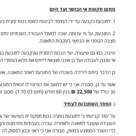
מתום תקופת אי הכושר ועד היום
1. לתובעת נקבעה על ידי המוסד לביטוח לאומי נכות זמנית בשיעור של 10% מיום 12.8.03 עד ליום 31.7.06, אשר הפכה לצמיתה (ראה נ/1).
מצבה הגופני או הנפשי בעקבות התאונה.
אי שובה לעבודה ועל כן אינני מוצאת לייחס את מלוא הפסדי ה
כן הדבר ביחס לירידה בשכרה של התובעת לאחר התאונה, אשר 
סך כולל של 
22,500 ₪ 
בגין 60 חודש (מיום 1.10.03). סכום זה ישא ריבית כחוק מאמצע התקופה.
ג. 
הפסד השתכרות לעתיד
כדי השכר הממוצע במשק, סבורה אני כי ראוי ונכון לפסוק לה פ