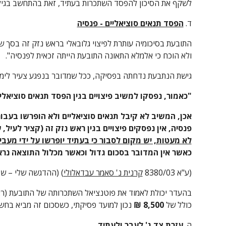
לשקף את הסיכון להפסד השתכרות בעתיד, זאת בהתחשב בגילה (ילידת 1979) ובשיעור נכו
ד. 
הפסד תנאים סוציאליים - פנסיה
ולא הוכח כי אלמלא התאונה התובעת הייתה זכאית לפנסיה".
גישת הנתבעת נדחתה בפסיקה, ככל שמדובר בנפגע צעיר לימי
"כאמור, נפסקו למשיב פיצויים בגין הפסד תנאים סוציאליי
פנסיה, אין נפסקים פיצויים בגין ראש נזק זה (קציר לעיל, עמ' 87). או
לא מעטות, יש מקום לסבור כי בעתיד יופרשו על ידי מעבי
כאשר אין המדובר בסכום גדול וכאשר מכלול התוצאה נרא
(ע"א 8380/03 
קרנית נ' סאמר עבדאלולי
) (ההדגשה שלי – ש.י
כולל של
 8,500 ₪ 
נכון למועד פסיקתי, כשסכום זה מביא בחש
ה. 
עזרת צד ג' לעבר ולעתיד