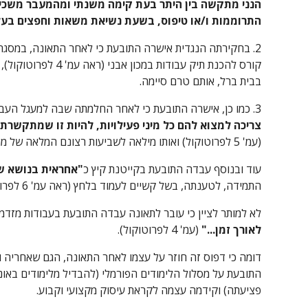
התרוממות ו/או טיפוס, בשעת נשיאת משאות וחפצים בעל
בבית ברל, אותם טרם סיימה.
3. כמו כן, אישרה התובעת כי לאחר החלמתה שבה למעגל העבודה כרכזת נוער במתנ"ס גינות שומרון, תפקיד אשר בו היתה 
צריכה למצוא להם כל מיני פעילויות, להיות זו שמתקשרת 
(עמ' 5 לפרוטוקול) ואותו מילאה לשביעות רצונם המלאה של מנהל המתנ"ס והמזכירה (ראה עמ' 6 לפרוטוקול).
עוד ובנוסף עבדה התובעת בקייטנת קיץ כ
"אחראית בנושא ש
התמידה, לטענתה, בשל קשיים לעמוד בלחץ (ראה עמ' 6 לפרוטוקול).
לא למותר לציין כי עובר לתאונה עבדה התובעת בעבודות מזדמנ
לאורך זמן..."
 (עמ' 4 לפרוטוקול).
פציעתה) וקידמה עצמה לקראת עיסוק מקצועי וקבוע.