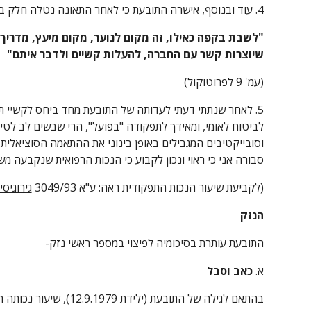
4. עוד ובנוסף, אישרה התובעת כי לאחר התאונה נטלה חלק בפעילות התנדבותית בקהילה פעילות עם בני נוער-
שיוצרות קשר עם החברה, להעלות קשיים ולדבר איתם"
(עמ' 9 לפרוטוקול)
סבורה אני כי ראוי ונכון לקבוע כי הנכות הרפואית שנקבעה מ
(לקביעת שיעור הנכות התפקודית ראה: ע"א 3049/93 
גירוגיס
הנזק
התובעת עותרת בסיכומיה לפיצוי במספר ראשי נזק-
א. 
כאב וסבל
בהתאם לגילה של התובעת (ילידת 12.9.1979), שיעור נכותה הרפואית (10%) ומספר ימי האשפוז (3) עומד הפיצוי בראש נזק זה על סך של 