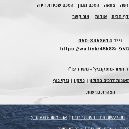
ושה
צוואה
הסכם ממון
הסכם שכירות דירה
דף הבית
אודות
צור קשר
נייד
050-8463614
סאפ
https://wa.link/45k88r
 מאור-מוסקוביץ' - משרד עו"ד
תאונות דרכים בחולון
|
נזיקין
|
נזקי גוף
הצהרת נגישות
מה לעשות אחרי תאונת דרכים
|
אדר מאור-מוסקוביץ
רכים - שאלות ותשובות
|
עורך דין צוואה