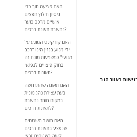
האם פציעה תוך כדי
ניסיון חילוץ חפצים
אישיים מרכב בוער
נחשבת תאונת דרכים?
האם קורקינט המונע על
ידי מנוע בנזין הינו "רכב
מנועי" כמשמעות מונח זה
בחוק פיצויים לנפגעי
תאונות דרכים?
" בן 44 נ+4 סוחר שטיחים התקבל לאחר נפילה מאופנוע בזמן נסיעה ללא אבוד הכרה או הקאות ,ללא סימני חבלה חיצוניים . רגישות באזור הגב 
האם תאונה שהתרחשה
בעת עצירת נהג מונית
במקום מותר נחשבת
לתאונת דרכים?
האם תושב השטחים
שנפצע בתאונת דרכים
קשה בשטחים זכאי