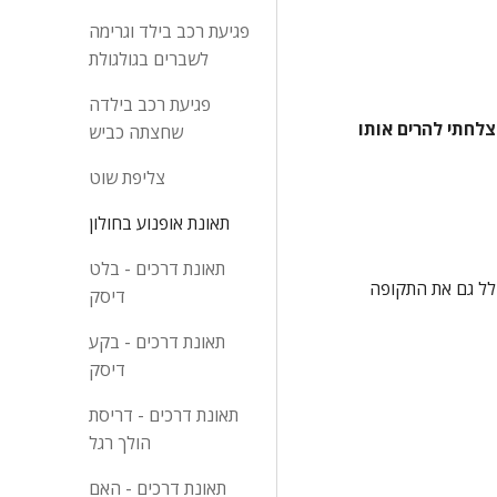
פגיעת רכב בילד וגרימה
לשברים בגולגולת
פגיעת רכב בילדה
"  ניסיתי לחזור לעבודה, היה לי פנצ'ר באוטו . ניסיתי להוציא את הגלגל ספאר . כאשר ניסיתי להוציא אותו לא יכולת לזוז. לא הצלחתי להרים אותו 
שחצתה כביש
צליפת שוט
תאונת אופנוע בחולון
תאונת דרכים - בלט
  אין בפני אינדיקציה לכך כי בגין האירוע ממרץ אפריל פנה התובע לבית חולים לקבלת טיפול  רפואי, אם כי התיעוד הרפואי אשר בתיק כולל גם את התקופה 
דיסק
תאונת דרכים - בקע
דיסק
תאונת דרכים - דריסת
הולך רגל
תאונת דרכים - האם