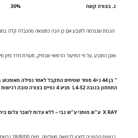
 ג. בצורה קשה                                                     30%
  הנכות שנגרמה לתובע אם כן הנה כתוצאה מהגבלה קלה בתנועות עמוד שדרה מותני .
 ואכן התובע ,על פי התיעוד הרפואי שבתיק, תעודת חדר מיון מיום 19/7/00 ,יום התאונה מצוין -
התחתון בגובה L4-S2  מניע 4 גפיים בצורה טובה רגישות קלה בגובה D8-D10וכן בצלעות משמאל .
X RAY  ע"ש מותני ע"ש גבי – ללא עדות לשבר צלום בית חזה משמאל – תקין."
 בטופס ההפניה למכון לרפואה משלימה  מיום 18/8/00 נרשם