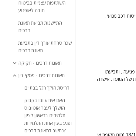
השתתפות עצמית בביטוח
חובה לאופנוע
 אין מחלוקת בין הצדדים כי הרכב בו נהג התובע הנו רכב מנועי כהגדרתו בחוק, וכי השימוש בו היה מכוסה ע"י ביטוח בהתאם לפקודת ביטוח רכב מנועי, 
התיישנות תביעת תאונת
דרכים
שכר טרחת עורך דין בתביעת
תאונת דרכים
תאונות דרכים - חקיקה
  יצוין כי התאונה בה נפגע התובע היתה תוך כדי ועקב עבודתו של התובע, הוא פנה אל המוסד לביטוח לאומי , הגיש תביעה לתשלום דמי פגיעה , ותביעתו 
תאונות דרכים - פסקי דין
אושרה. לאחר מכן פנה התובע אל הועדה הרפואית של המוסד לביטוח לאומי בתביעה לאישור גמלת נכות, התובע נבדק , והועדה הרפואית של המוסד, אישרה 
דריסת הולך רגל בבת ים
האם אירוע ובו בקבוק
הושלך לעבר אוטובוס
תלמידים בראשון לציון
ופגע בעין אחת התלמידות
נחשב לתאונת דרכים?
 התובע הגיש ערר על החלות הועדה רפואית , וביום 11/6/01 קבעה ועדת הערר כי לתובע נכות חלקית זמנית בשיעור של 20% מיום 18/1/01 (תום תקופת אי 