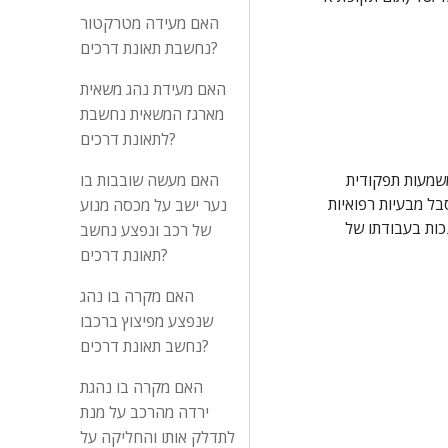
האם מעידה מטרקטור
נחשבת תאונת דרכים?
האם מעידת נהג משאית
מארגז המשאית נחשבת
לתאונת דרכים?
 הצדדים חלוקים בראש וראשונה לגבי המשמעות התפקודית של הנכות הצמיתה שנקבעה . בא כוח תובע מבקש ליחס לנכות הרפואית ,משמעות תפקודית 
האם מעשה שובבות בו
כפולה בשיערו של 20%. הנתבעת טוענת כי אין למעשה לנכות הרפואית שנקבעה כל משמעות תפקודית, משני טעמים. ראשית שהתובע סבל מבעיות רפואיות 
נער ישב על מכסה מנוע
קודם לתאונה , שנית שהתובע נפגע פגיעה גופנית נוספת בתאונת דרכים נוספת אחרי התאונה , ושלישית בגין כך שאין ביטוי מעשי של הנכות בעבודתו של 
של רכב ונפצע נחשב
תאונת דרכים?
האם מקרה בו נהג
שנפצע מפיצוץ ברכבו
נחשב תאונת דרכים?
האם מקרה בו נהגת
ירדה מהרכב על מנת
לתדלק אותו והחליקה על