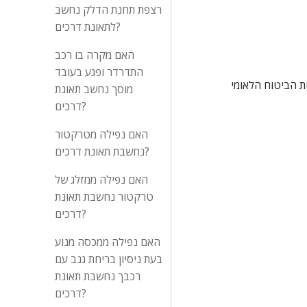
רצפת תחנת הדלק נחשב
לתאונת דרכים?
האם מקרה בו רכב
התדרדר ופגע בעובד
  הנכות הרפואית שהועדה הרפואית קבעה כי התובע סובל ממנה נקבעה בהסתמך על סעיף ליקוי רפואי מספר 37(7)(א') לתוספת לתקנות הביטוח הלאומי 
מוסך נחשב תאונת
דרכים?
האם נפילה מטרקטור
נחשבת תאונת דרכים?
האם נפילה ממזלג של
טרקטור נחשבת תאונת
דרכים?
האם נפילה ממכסה מנוע
בעת ניסיון בריחת גנב עם
רכבך נחשבת תאונת
דרכים?