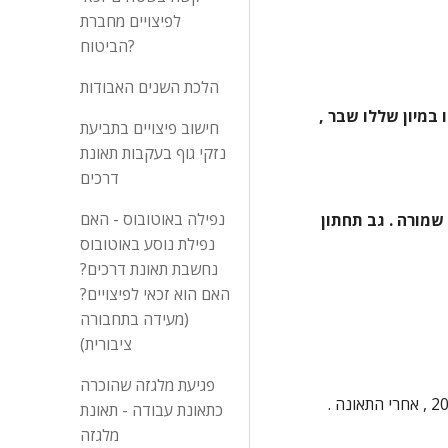
לפיצויים מחברת
הביטוח?
הלכת השנים האבודות
ביקור חוזר   מתאריך 1/8/00 חבלה לעמוד שדרה מותני לפני שבוע וחצי   בתאונת דרכים ( התאונה נשוא תיק זה ח.י. )  לדבריו במיון שללו שבר , 
חישוב פיצויים בתביעת
נזקי גוף בעקבות תאונת
דרכים
נפילה באוטובוס - האם
18/8/00 גב תחתון, כאבים מקומיים הגבלה בכיפוף לפנים כאב בישור גב תחתון , סלר שלילי ,אין לסיט ,כוח גס תקין , תחושה שמורה . גב תחתון 
נפילת נוסע באוטובוס
נחשבת תאונת דרכים?
האם הוא זכאי לפיצויים?
(מעידה בתחבורה
ציבורית)
פגיעת מלגזה שהוכרה
כתאונת עבודה - תאונת
מלגזה