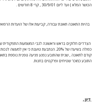
הכושר המלא ) ועד ליום 30/9/01 , קרי 8 חודשים .
  בהיות התאונה תאונת עבודה, קביעות אלו של הועדות הרפואיות מחייבות גם בתיק זה בהיותן קביעת נכות על פי דין, לפי סעיף 6 לחוק .
התובע כמוכר שטיחים ופרקטים בחנות.
 דיון .