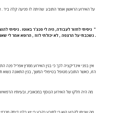
 על האירוע הראשון אומר התובע  שהיתה לו פגיעה קלה ביד . את האירוע ממרץ  2001 , מתאר התובע כך -
. נשכבתי על הרצפה , לא יכולתי לזוז , הרופא אמר לי שאני 
הזו, כאשר התובע מטופל בטיפולי המשך, בגין התאונה נשוא תי
   מה היה חלקו של האירוע הנוסף במכאוביו, ובעיותיו הרפואיות של התובע.? אין כל דרך לקבוע .
  מה שניתן לקבוע הוא כי לתובע נקבע כי יש בלט דיסק מרכזי, בעמוד שדרה מותני , עוד ביום 18/8/00 , חודש בדיוק אחרי התאונה .