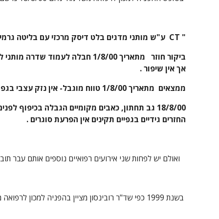
" CT  ע"ש מותני מדגים בלט דיסק מרכזי עם בליטה גרמית ולוחץ קל על השק התקאלי .
אך אין שיפור .
ממצאים  מתאריך 1/8/00 טווח מוגבל- אין נזק עצבי בגפה כולל כוח גס החזרים גידיים ותחושה
החזרים גידיים בגפיים תקינים אין הפרעת סוגרים .
   ואולם יש לפחות שני אירועים רפואיים נוספים אותם עבר תובע .
 בשנת 1999 כפי שד"ר רובינסון מציין בהפניה למכון לרפואה משלימה , שהתובע מוכר לו משנת 1999 , ואירוע נוסף ממרץ או אפריל  2001 , אחרי התאונה .