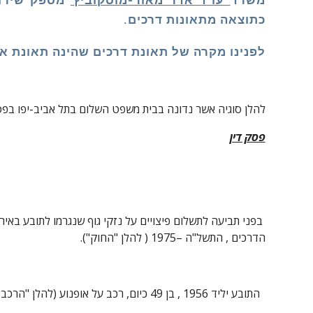
משרד
עו"ד אדר מאור-מוסקוביץ'
מספק שירותי
כתוצאה מתאונות דרכים.
לפנינו מקרה של תאונת דרכים שהינה תאונת או
להלן סוגיה אשר נדונה בבית משפט השלום בתל אביב-יפו בפסק
פסק דין
הדרכים , התשל"ה –1975 ( להלן "החוק").
  התובע יליד 1956 , בן 49 כיום, רכב על אופנוע (להלן "הרכב ") ביום 19/7/00 , היה מעורב בתאונת דרכים בחולון , בה נפגע כאמור התובע .