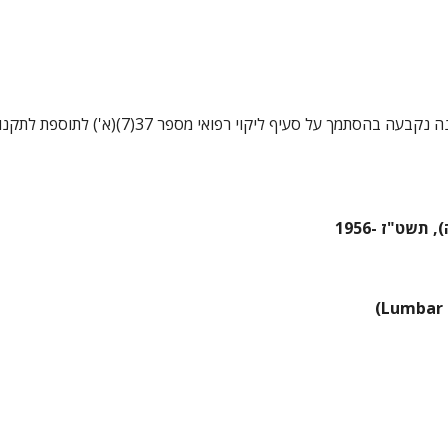
ט"ז -1956 