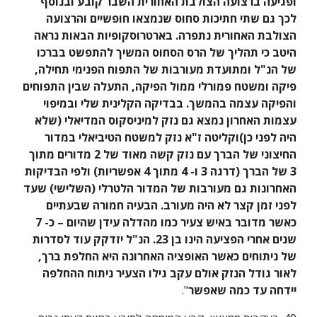
ופגיעה ברצועה הצולבת האחורית השבר קובע ובנוסף 
לכך גם שתי חתיכות סחוס שנמצאו חופשיים והרצועה 
הצולבת האחורית נתפרה. בארטרוסקופיות הבאות נראה 
היטב כי תהליך של הרס הסחוס המשיך להתפשט בברכו 
של הנ"ל ומתועדת מעורבות של התפוח הפנימי תחילה, 
פיקה ומשטח פמורלי ממול הפיקה, התעלה שבין התפוחים 
והפיקה עצמה בהמשך. בבדיקה הקלינית שלי ובמיפוי 
עצמות האחרון נמצא גם נזק למיניסקוס המדיאלי (שלא 
היה לפני כן)וקליטה ז"א נזק למשטח הטיביאלי במדור 
החיצוני של הברך עם נזק קשה מאוד של 2 מדורים מתוך 
3 של הברך (דרגה 3 ו- 4 מתוך 4 אפשריות) ולפי הבדיקות 
האחרונות גם מעורבות של המדור הלטרלי (השלישי) שעד 
לפני זמן קצר לא היה מעורב. הבעיה חמורה שבעתיים 
כאשר מדובר באיש צעיר כמו מהדלה עידן שהיום – כ- 7 
שנים אחרי הפציעה הינו בן 23. הנ"ל יזדקק עוד לסדרות 
של ניתוחים כאשר האופציה האחרונה היא החלפת ברך, 
לאור גודל הנזק אולם עקב גילו הצעיר ניתוח ההחלפה 
יידחה עד כמה שאפשר
".