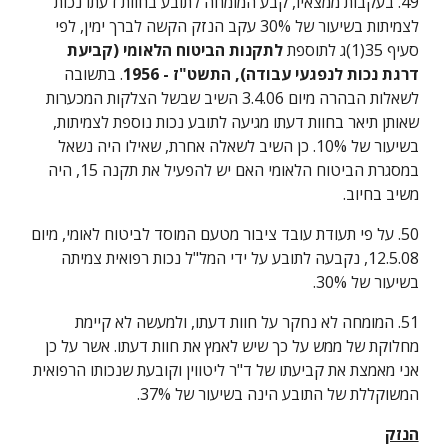
49. בעקבות ממצאיו, קבע המומחה לתובע בחוות דעתו נכות 
לצמיתות בשיעור של 30% עקב הנזק הקשה לברך ימין, לפי 
סעיף 35(1)ג לתוספת 
לתקנות הביטוח הלאומי (קביעת 
דרגת נכות לנפגעי עבודה), התשט"ז - 1956
. בתשובה 
לשאלות הבהרה מיום 3.4.06 השיב שבשל הצלקות המכערות 
שאותן תיאר בחוות דעתו מגיעה לתובע נכות נוספת לצמיתות, 
בשיעור של 10%. כן השיב לשאלה אחרת, שאילו היה נשאל 
במסגרת הביטוח הלאומי האם יש להפעיל את תקנה 15, היה 
משיב בחיוב.
50. על פי תעודת עובד ציבור מטעם המוסד לביטוח לאומי, מיום 
12.5.08, נקבעה לתובע על ידי המל"ל נכות רפואית צמיתה 
בשיעור של 30%.
51. המומחה לא נחקר על חוות דעתו, ולמעשה לא קיימת 
מחלוקת של ממש על כך שיש לאמץ את חוות דעתו. אשר על כן 
אני מאמצת את קביעתו של ד"ר ליטווין וקובעת שנכותו הרפואית 
המשוקללת של התובע הינה בשיעור של 37%.
הנזק