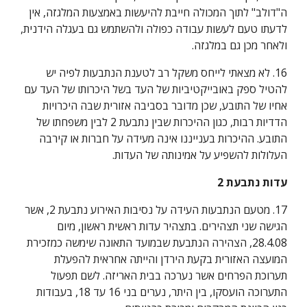
ה"דולב" לתוך המכולה חייבת להיעשות באמצעות המלגזה, אין 
לדעתו טעם לעשות עבודה כפולה ולהשתמש גם בעגלה הידנית, 
ולאחר מכן גם במלגזה.
16. לא מצאתי לייחס משקל רב לטענת הנתבעות לפיה יש 
להטיל ספק באובייקטיביות של העד בשל היכרותו של העד עם 
אחיו של התובע, שכן מדובר בסביבה אזורית שבה היכרויות 
הדדיות רבות, כגון ההיכרות שבין נתבעת 2 לבין משפחתו של 
התובע. ההיכרות בענייננו אינה מעידה על חברות או קירבה 
העלולות להשפיע על אמינותה של העדות.
עדות נתבעת 2
17. מטעם הנתבעות העידה על נסיבות האירוע נתבעת 2, אשר 
הגישה שני תצהירים. בתצהיר עדות ראשית ראשון, מיום 
28.4.08, הצהירה הנתבעת שבמועד התאונה שימשה כמזכירת 
המועצה האזורית בקעת הירדן והייתה אחראית להפעלת 
תערוכת הפרחים אשר נערכה בבית האריזה. לשם תפעול 
התערוכה הועסקו, בין היתר, נערים בני 16 עד 18, בעבודות 