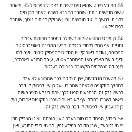
55. התובע פירט שהוא גויס לשירות בצה"ל בפרופיל 45, ולאחר 
ששה חודשים נותח ושוחרר מהצבא לשנה. לאחר מכן גויס 
בשנית, למשך כ- 10 חודשים, וכיון שנזקק לניתוח נוסף, שוחרר 
בפרופיל 24.
56. כן פירט התובע שהוא השתלב במספר מקומות עבודה 
זמניים, אף החל ללמוד כלכלה ומדעי המדינה באוניברסיטה 
הפתוחה, ואולם לאור קשייו החליט להפסיק לימודיו ועבודתו 
ולעזוב את הארץ. מאז ספטמבר 2005, עובד התובע בארה"ב, 
בעבודה מנהלתית הקשורה במכירה בעגלות.
57. לטענת הנתבעות, אין הצדקה לכך שהתובע לא עבד 
במהלך התקופה שלאחר שחרורו, ועל כן אין לפסוק לו דבר 
בראש נזק זה. הנתבעות הפנו לכך שהתובע לא הציג ראיות 
באשר לשכרו בחו"ל, אף לא באשר לשכרו בתקופות אחרות, ועל 
כן לטענתן אין לפסוק לו דבר בראש נזק זה.
58. כידוע, הפסד הכנסות בעבר טעון הוכחה, ואינו מצדיק מתן 
פיצוי גלובאלי, שכן מדובר במידע זמין, המצוי בידי התובע, ואין 