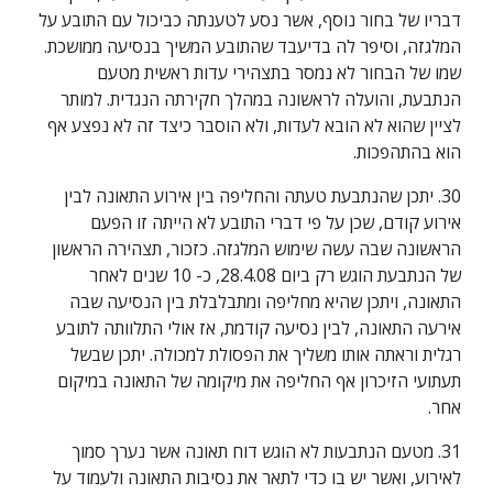
דבריו של בחור נוסף, אשר נסע לטענתה כביכול עם התובע על 
המלגזה, וסיפר לה בדיעבד שהתובע המשיך בנסיעה ממושכת. 
שמו של הבחור לא נמסר בתצהירי עדות ראשית מטעם 
הנתבעת, והועלה לראשונה במהלך חקירתה הנגדית. למותר 
לציין שהוא לא הובא לעדות, ולא הוסבר כיצד זה לא נפצע אף 
הוא בהתהפכות.
30. יתכן שהנתבעת טעתה והחליפה בין אירוע התאונה לבין 
אירוע קודם, שכן על פי דברי התובע לא הייתה זו הפעם 
הראשונה שבה עשה שימוש המלגזה. כזכור, תצהירה הראשון 
של הנתבעת הוגש רק ביום 28.4.08, כ- 10 שנים לאחר 
התאונה, ויתכן שהיא מחליפה ומתבלבלת בין הנסיעה שבה 
אירעה התאונה, לבין נסיעה קודמת, אז אולי התלוותה לתובע 
רגלית וראתה אותו משליך את הפסולת למכולה. יתכן שבשל 
תעתועי הזיכרון אף החליפה את מיקומה של התאונה במיקום 
אחר.
31. מטעם הנתבעות לא הוגש דוח תאונה אשר נערך סמוך 
לאירוע, ואשר יש בו כדי לתאר את נסיבות התאונה ולעמוד על 