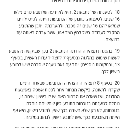
כגון הכוונת המבקרים ומכירת כרטיסים.
18. לטענתה של נתבעת 2, היא לא ידעה שלתובע טרם מלאו 
16 שנים. לטענתה, כוונתן של הנתבעות הייתה לגייס ילדים 
שמלאו להם 16 שנים זה מכבר, ולהערכתה, יתכן שהתובע 
התקבל לעבודה בשל לחץ מצד אמו, אשר עבדה באותה עת 
במועצה.
19. במסגרת תצהירה הודתה הנתבעת 2 בכך שביקשה מהתובע 
לעשות שימוש במלגזה (בסעיף 7 לתצהיר עדות ראשית, בסעיף 
13, ובמקומות נוספים). יחד עם זאת טענה שסברה שיש לתובע 
רישיון לכך.
20. בסעיף 8 לתצהירה הצהירה הנתבעת, שבאחד הימים 
שקדמו לתאונה, ביקשה מבחור אחר לפנות אשפה באמצעות 
המלגזה, ואז שאלה את הבחור האם יש לו רישיון. שיחה זו, 
נוהלה לטענתה בנוכחות התובע. כיון שהשיחה נוהלה 
בנוכחותו, לא רק שלא חשדה בכך שאין לתובע רישיון, היא אף 
הייתה משוכנעת בכך שיש לתובע רישיון לנהוג במלגזה.