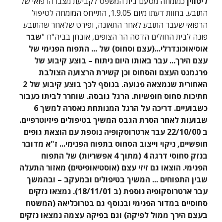
ליטווין
 כמומחה מטעם בית המשפט לקביעת מצבו הרפואי של 
התובע. בחוות דעתו מיום 1.9.05, התייחס המומחה לטיפול 
הרפואי שעבר התובע לאחר התאונה, ופירט שלאחר שהתובע 
פונה לבית החולים הדסה הר הצופים, אובחן בביה"ח "
שבר 
אוסיאוכונדרלי...(עצם וסחוס) של ... התפוח הפנימי של 
עצם הירך... עבר באותו היום ניתוח – בוצע קיבוע של 
פרגמנט העצם והסחוס וכן קשירת הרצועה הצולבת 
האחורית שנמצאה פגועה. בנוסף לכך בוצע קיבוע של 2 
חתיכות סחוס חופשיות. הרגל גובסה. שוחרר לביתו כעבור 
כשבועיים. דריכה על הרגל המנותחת נאסרה למשך 6 
שבועות לאחר הסרת הגבס המשיך בטיפולים פיזיוטרפיים. 
ב 22/10/00 עבר ארטרוסקופיה נוספת עם הוצאת גופים 
חופשיים, ניקוי וייצוב הסחוס בתפוח הפנימי... ז"א מדובר 
בנזק סחוסי דרגה 4 (מתוך 4 אפשריות) של התפוח 
הפנימי. הוצאו גם זיזי עצם (אוסטיאופיטים) מאזור התעלה 
שבין התפוחים ... המשיך בטיפולים ובמעקב – ובהמשך 
עבר ארטרוסקופיה נוספת (ב 18/11/01). נמצאו נזקים 
סחוסיים במדור הפנימי ובנוסף גם בטרוכליאה (המשטח 
בעצם הירך ממול לפיקה) וגם בפיקה עצמה נמצאו נזקים 