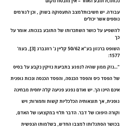
נכותו,ולתובע האחר – אין מובטח מקום
עבודה. יש חשיבותלמצב התעסוקה בשוק , וכן לגורמים 
נוספים אשר יכולים
להשפיע על כושר השתכרותו של התובע בנכותו. אומר על 
כך
השופט ברנזון בע"א 50/62 קליין נ' רוזנברג [3], בעמ' 
1577:
"...נזק ממון שהיה לנפגע בתביעת נזיקין נקבע על בסיס
של הפסד כיס והפסד הכנסה, והפסד הכנסה ונכות גופנית
אינם היינו הך. יש ואדם נפגע פגיעה קלה יחסית מבחינה
גופנית, אך תוצאותיה הכלכליות קשות וחמורות; ויש
וקורה היפוכו של דבר. הדבר תלוי במקצועו של האדם,
בכושר הסתגלותו למצבו החדש, בשלמותו הנפשית