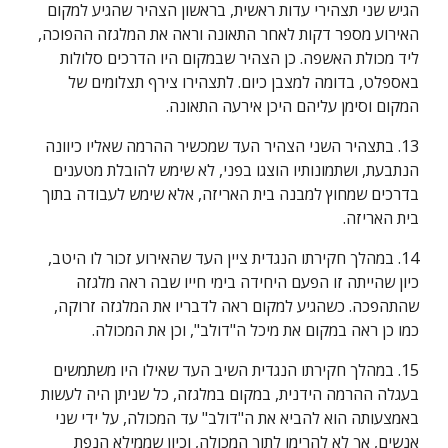
הגיש שני תצהירי עדות ראשית, בראשון הצהיר שהגיע למקום 
האירוע מספר דקות לאחר התאונה וראה את המלגזה ההפוכה, 
ליד מכולת האשפה. כן הצהיר שבמקום היו הדרכים סלולות 
באספלט, בדומה למצבן כיום. לתצהירו צירף תצלומים של 
המקום וסימן עליהם היכן אירעה התאונה.
13. בתצהיר השני הצהיר העד שמכשיר ההרמה שאליו כיוונה 
הנתבעת, ושתמונותיו הוצגו בפני, לא שימש להובלת מטענים 
בדרכים שמחוץ למבנה בית האריזה, אלא שימש לעבודה בתוך 
בית האריזה.
14. במהלך חקירתו הנגדית ציין העד שהאירוע זכור לו היטב, 
כיון שהייתה זו הפעם היחידה בימי חייו שבה ראה מלגזה 
שהתהפכה. כשהגיע למקום ראה לדבריו את המלגזה זרוקה, 
כמו כן ראה במקום את מיכל ה"דולב", וכן את המכולה.
15. במהלך חקירתו הנגדית השיב העד שאילו היו משתמשים 
בעגלה ההרמה הידנית, במקום במלגזה, כל שניתן היה לעשות 
באמצעותה הוא להביא את ה"דולב" עד המכולה, על ידי שני 
אנשים, אך לא להרימו לתוך המכולה, וכיון שממילא הנפת 