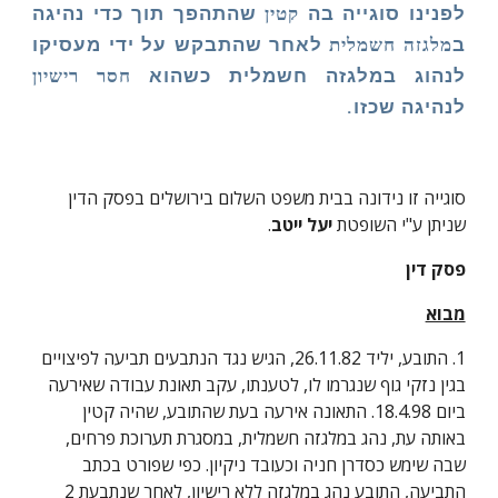
לפנינו סוגייה בה
קטין
שהתהפך תוך כדי נהיגה
ב
מלגזה
חשמלית
לאחר שהתבקש על ידי מעסיקו
לנהוג במלגזה חשמלית כשהוא
חסר רישיון
לנהיגה שכזו.
סוגייה זו נידונה בבית משפט השלום בירושלים בפסק הדין 
שניתן ע"י השופטת
 יעל ייטב
.
פסק דין
מבוא
1. התובע, יליד 26.11.82, הגיש נגד הנתבעים תביעה לפיצויים 
בגין נזקי גוף שנגרמו לו, לטענתו, עקב תאונת עבודה שאירעה 
ביום 18.4.98. התאונה אירעה בעת שהתובע, שהיה קטין 
באותה עת, נהג במלגזה חשמלית, במסגרת תערוכת פרחים, 
שבה שימש כסדרן חניה וכעובד ניקיון. כפי שפורט בכתב 
התביעה, התובע נהג במלגזה ללא רישיון, לאחר שנתבעת 2 