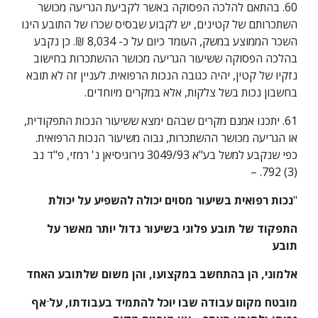
60. בהתאם להלכה הפסוקה באשר לקביעת הגריעה מכושר 
השתכרותם של קטינים, יש לקבוע שבסיס שכרו של התובע הינו 
השכר הממוצע במשק, העומד כיום על כ- 8,034 ₪. כן נקבע 
בהלכה הפסוקה ששיעור הגריעה מכושר ההשתכרות בחישוב 
נזקיו של קטין, יהיה כגובה הנכות הרפואית. לעניין זה לא תובא 
בחשבון נכות בשל צלקות, אלא במקרים מיוחדים.
61. יתכנו אמנם מקרים שבהם ימצא ששיעור הנכות התפקודית, 
או הגריעה מכושר ההשתכרות, גבוה משיעור הנכות הרפואית. 
כפי שנקבע למשל בע"א 3049/93 גירוגיסיאן נ' רמזי, פ"ד נב 
(3) 792. –
"
נכות רפואית בשיעור מסוים יכולה להשפיע על יכולת
התפקוד של תובע פלוני בשיעור גדול יותר מאשר על 
תובע
אלמוני, הן בהתחשב במקצועו, והן משום שלתובע האחד
מובטח מקום עבודה שבו יוכל להתמיד בעבודתו, על
אף 
-