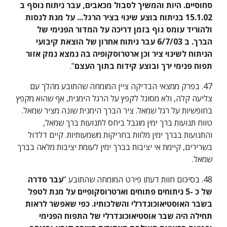
סחוסיים. היות והמשיך לסבול מכאבים, עבר ניתוח נוסף ב 
15.1.02 בניתוח בוצע שינוי בציר הרגל... על מנת לנסות 
ולהוריד עומס גוף בזמן דריכה על המדור הפנימי של 
הברך. ב 6/7/03 עבר ניתוח אחרון של הוצאת קיבועי 
הניתוח לשינוי ציר וכן ארטרוסקופיה בה נמצא נמק אזור 
תפוח פנימי ירך ובוצע קידוח בתוך העצם
".
47. בפרק ממצאי הבדיקה ציין המומחה שהתובע מהלך עם 
צליעה קלה, ולא מסוגל לקפץ על הרגל הימנית, אף שהוא מקפץ 
בחופשיות על רגל שמאל. ציר הברך הימנית שונה מציר שמאל. 
טווח תנועות ברך ימין מוגבל ביחס לתנועות ברך שמאל, 
והתנועות בברך ימין מלוות בחריקות משמעותיות. קיים דלדול 
בשרירים, קיימת אי יציבות בברך ימין לעומת יציבות מלאה בברך 
שמאל.
48. בסיכום חוות דעתו פירט המומחה שהתובע "
עבר סדרה 
של כ -5 ניתוחים פתוחים וארטרוסקופיים על מנת לטפל 
בשבר האוסטיאוכונדרלי והשלכותיו. כפי שאפשר לראות 
תחילה היה שבר אוסטיאוכונדרלי של התפוח הפנימי 