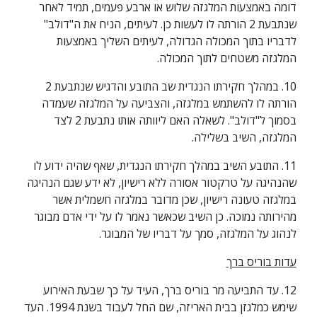
דומה באמצעות המלגזה שלוש או ארבע פעמים, תמיד לאחר 
שנתבעת 2 הורתה לו לעשות כן. לעיתים, הניח את ה"דולב" 
לדבריו בתוך המכולה הגדולה, לעיתים השליך באמצעות 
המלגזה משטחים לתוך המכולה.
10. במהלך חקירתו הנגדית שב התובע והדגיש שנתבעת 2 
הורתה לו להשתמש במלגזה, והצביעה על המלגזה שעמדה 
בסמוך ל"דולב". לשאלה האם ליוותה אותו נתבעת 2 לצד 
המלגזה, השיב בשלילה.
11. התובע השיב במהלך חקירתו הנגדית, שאף שהיה ידוע לו 
שהנהיגה על טרקטור אסורה ללא רישיון, לא ידע שגם הנהיגה 
במלגזה טעונה רישיון, שכן מדובר במלגזה חשמלית אשר 
מהירותה נמוכה. כן השיב שכאשר נאמר לו על ידי אדם מבוגר 
לנהוג על המלגזה, סמך על דבריו של המבוגר.
עדות בוריס ברך
12. עד התביעה מר בוריס ברך, העיד על כך שבעת האירוע 
שימש כמלגזן בבית האריזה, שם החל לעבוד בשנת 1994. העד 