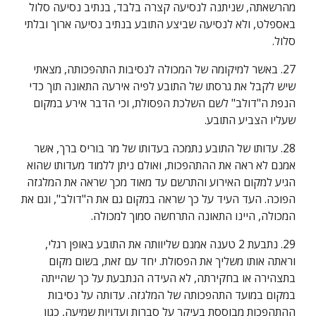
מהרשאתה, שניתנה לנסיעה קצרה בלבד, בנתיב נסיעה סלול 
באספלט, ולא לנסיעה שביצע התובע בנתיב נסיעה ארוך ובלתי 
סלול.
27. באשר למיקומה של המכולה לנסיבות התהפכותה, מצאתי 
שיש לקבל את גרסתו של התובע לפיה אירעה התאונה תוך כדי 
הנפת ה"דולב" לשם השלכת הפסולת, וכי הדבר אירע במקום 
שעליו הצביע התובע.
28. עדותו של התובע נתמכה בעדותו של מר בוריס ברך, אשר 
אמנם לא ראה את ההתהפכות, ואולם ניתן ללמוד מעדותו שהוא 
הגיע למקום האירוע והתרשם עד מאוד מכך שראה את המלגזה 
הפוכה. העד העיד על כך שראה במקום גם את ה"דולב", וגם את 
המכולה, היינו התאונה התרחשה סמוך למכולה.
29. נתבעת 2 טענה אמנם שליוותה את התובע באופן רגלי, 
וראתה אותו משליך את הפסולת. יחד עם זאת, בשום מקום 
בתצהירה או בחקירתה, לא העידה הנתבעת על כך שהייתה 
במקום במועד התהפכותה של המלגזה. עדותה על נסיבות 
ההתהפכות מבוססת בעיקר על סברות ועדויות שמיעה, כגון 