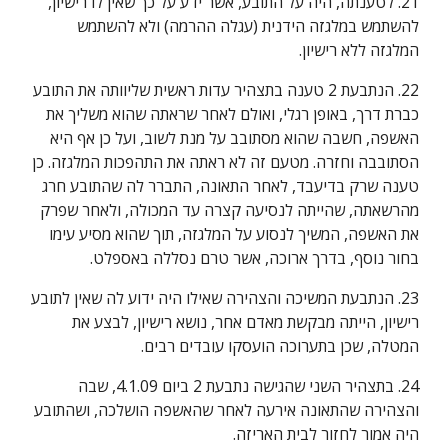
21. לטענתה, היה על התובע, אשר ידע על כך שאין לו רישיון, 
להשתמש במלגזה הידנית (עגלה ההרמה) ולא להשתמש 
המלגזה ללא רישיון.
22. הנתבעת 2 טענה בתצהיר עדות ראשית שליוותה את התובע 
כברת דרך, באופן רגלי, ואולם לאחר שראתה שהוא משליך את 
האשפה, חשבה שהוא מסתובב על מנת לשוב, ועל כן אף היא 
הסתובבה וחזרה. מטעם זה לא ראתה את התהפכות המלגזה. כן 
טענה שרק בדיעבד, לאחר התאונה, התברר לה שהתובע חרג 
מהרשאתה, שהייתה לנסיעה קצרה עד המכולה, ולאחר שפרק 
את האשפה, המשיך לנסוע על המלגזה, תוך שהוא מסיע עימו 
בחור נוסף, בדרך ארוכה, אשר טרם נסללה באספלט.
23. הנתבעת המשיכה והצהירה שאילו היה ידוע לה שאין לתובע 
רישיון, הייתה מבקשת מאדם אחר, נושא רישיון, לבצע את 
המטלה, שכן בתערוכה הועסקו עובדים רבים.
24. בתצהיר השני שהגישה נתבעת 2 ביום 4.1.09, שבה 
והצהירה שהתאונה אירעה לאחר שהאשפה הושלכה, ושהתובע 
היה אמור לחזור לבית האריזה.