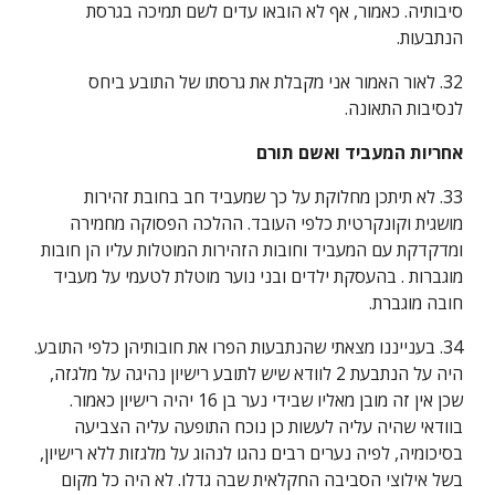
סיבותיה. כאמור, אף לא הובאו עדים לשם תמיכה בגרסת 
הנתבעות.
32. לאור האמור אני מקבלת את גרסתו של התובע ביחס 
לנסיבות התאונה.
אחריות המעביד ואשם תורם
33. לא תיתכן מחלוקת על כך שמעביד חב בחובת זהירות 
מושגית וקונקרטית כלפי העובד. ההלכה הפסוקה מחמירה 
ומדקדקת עם המעביד וחובות הזהירות המוטלות עליו הן חובות 
מוגברות . בהעסקת ילדים ובני נוער מוטלת לטעמי על מעביד 
חובה מוגברת.
34. בענייננו מצאתי שהנתבעות הפרו את חובותיהן כלפי התובע. 
היה על הנתבעת 2 לוודא שיש לתובע רישיון נהיגה על מלגזה, 
שכן אין זה מובן מאליו שבידי נער בן 16 יהיה רישיון כאמור. 
בוודאי שהיה עליה לעשות כן נוכח התופעה עליה הצביעה 
בסיכומיה, לפיה נערים רבים נהגו לנהוג על מלגזות ללא רישיון, 
בשל אילוצי הסביבה החקלאית שבה גדלו. לא היה כל מקום 