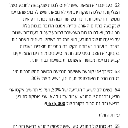
62. בענייננו לא מצאתי שיש לייחס לנכות שנקבעה לתובע בשל 
הצלקות השלכה תפקודית, אף לא מצאתי שיש לקבוע שהגריעה 
מכושר ההשתכרות הינה בשיעור גבוה מהנכות הרפואית 
שנקבעה בתחום האורטופדיה. אמנם מדובר בנכות בלתי 
מבוטלת, ואולם הנכות מאפשרת לתובע לעבוד בעבודות שונות. 
על פי עדותו של התובע, הוא מתגורר בשלוש השנים האחרונות 
בארה"ב ועובד בעבודה הקשורה במכירת מוצרים בעגלות 
בקניון. לא הוצגו בפני עובדות או טיעונים מיוחדים המצדיקים 
קביעת גריעה מכושר ההשתכרות בשיעור גבוה יותר.
63. לפיכך אני קובעת ששיעור הגריעה מכושר ההשתכרות הינו 
בגובה הנכות האורטופדית, היינו, בשיעור של 30%.
64. בשים לב לשיעור הגריעה של 30%, ועל פי תחשיב אקטוארי 
מלא, ובהנחה שהתובע יעבוד עד גיל 67, אני פוסקת לתובע 
בראש נזק זה סכום מקורב של 
675,000 
₪. .
עזרת הזולת
65. בא כוחו של התובע טען שיש לפסוק לתובע בראש נזק זה 