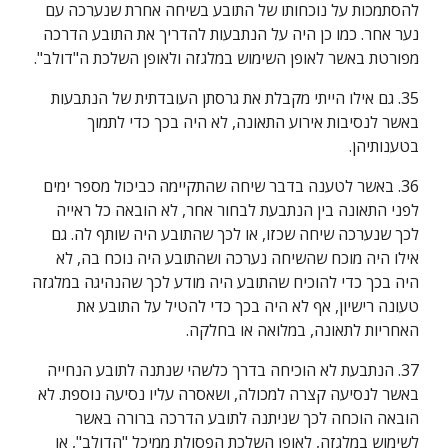
להסתמכות על נוכחותו של התובע בשיחה אחרת שנערכה עם 
נער אחר. כמו כן היה על הנתבעות להדריך את התובע הדרכה 
מפורטת באשר לאופן השימוש במלגזה ולאופן השלכת ה"דולב".
35. גם אילו הייתי מקבלת את גרסתן העובדתית של הנתבעות 
באשר לנסיבות אירוע התאונה, לא היה בכך כדי לתמוך 
בטענותיהן.
36. באשר לטענה בדבר שיחה שהתקיימה כביכול מספר ימים 
לפני התאונה בין הנתבעת לבחור אחר, לא הובאה כל ראייה 
לכך שנערכה שיחה שכזו, או לכך שהתובע היה שותף לה. גם 
אילו היה מוכח שהשיחה נערכה ושהתובע היה נוכח בה, לא 
היה בכך כדי להוכיח שהתובע היה מודע לכך שהנהיגה במלגזה 
טעונה רישיון, אף לא היה בכך כדי להטיל על התובע את 
האחריות לתאונה, במלואה או בחלקה.
37. הנתבעת לא הוכיחה בדרך כלשהי שנתנה לתובע הנחייה 
באשר לנסיעה קצרה למכולה, ושאסרה עליו נסיעה נוספת. לא 
הובאה הוכחה לכך שניתנה לתובע הדרכה ברורה באשר 
לשימוש במלגזה, לאופן השלכת הפסולת ממיכל "הדולב", או 