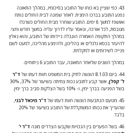
43. כפי שציין בא כוחו של התובע בסיכומיו, במהלך התאונה 
נפגע התובע בברכו הימנית. לאחר שפונה לבית החולים נותח 
ואושפז למשך 6 ימים. התובע שוחרר מבית החולים כשרגלו 
מגובסת, לכל אורכה, ונאסר עליו לדרוך עליה במשך חודש וחצי. 
במהלך התקופה האמורה הוגבלה ניידותו של התובע, והוא נאלץ 
להיעזר בכסא גלגלים או בהליכון, ולהימנע מהליכה, למעט לשם 
פנייה לשירותים או למקלחת.
במהלך השנים שלאחר התאונה, עבר התובע 6 ניתוחים.
44. ביום 8.1.03 הוגשה לתיק בית המשפט חוות דעתו של 
ד"ר 
ל' קפלן
, אשר קבע לתובע נכות צמיתה בשיעור של 37%, 30% 
בשל הפגיעה בברך ימין, ו- 10% בשל הצלקות סביב ברך ימין.
45. מטעם הנתבעות הוגשה חוות דעתו של 
ד"ר מיכאל לבני
, 
שהעריך את נכותו המשוקללת של התובע בשיעור של 20% 
בלבד.
46. בשל הפערים בין הנכויות שקבעו הצדדים מונה 
ד"ר י' 