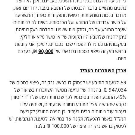
כל מניעה מהצגתו בפני בית המשפט. בענייננו, אכן לא הוצגו 
נתונים ממשיים בדבר הכנסתו של התובע בעבר. יחד עם זאת, 
מדובר בנכות משמעותית, רפואית ותפקודית כאחד, המשפיעה 
על כושר עבודתו של התובע ועל הכנסותיו. בשים לב לניתוחים 
שעבר התובע עד כה, ולתקופות אשפוז והחלמה בעקבותיהם, 
ניתן להניח שלתובע היו תקופות של אי כושר מלא או חלקי, 
בעקבותיהם נגרמו לו הפסדי שכר נכבדים. לפיכך אני קובעת 
בראש נזק זה פיצוי בסכום גלובאלי של 
90,000
 ₪, בערכם 
היום.
אבדן השתכרות בעתיד
59. לטענת התובע יש לפסוק לו בראש נזק זה, פיצוי בסכום של 
947,034 ₪, בהנחה של גריעה מכושר השתכרות בשיעור של 
45%. התובע הפנה בסיכומיו לכך שבחוות דעתו של ד"ר ליטווין 
נקבע שהבעיה אצל התובע חמורה שבעתיים, ושיהיה עליו 
לעבור עוד ניתוחים רבים בעתיד. כן הפנה התובע לקביעת 
המל"ל באשר להפעלת תקנה 15 במלואה. לטענת הנתבעות, יש 
לפסוק בראש נזק זה פיצוי של 100,000 ₪ בלבד.