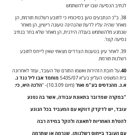
לנתיב הנסיעה שבו יש להשתמש
38. ב"כ הנתבעים טען בסיכומיו כי לתובע רשלנות תורמת, הן 
מאחר שהיה עליו לדעת שהנהיגה טעונה רישיון, הן מאחר 
שנמנע מלהשתמש בעגלה הידנית, הן מאחר שלא בחר בנתיב 
נסיעה קצר.
39. לאחר עיון בטענות הצדדים מצאתי שאין לייחס לתובע 
רשלנות תורמת.
40.
על חובת הזהירות ואשמו התורם של העובד, עמד לאחרונה 
בית המשפט העליון בע"א 5435/07 
מוחמד אבו ליל נגד נ. 
א.ג. מהנדסים בע"מ ואח'
 (מיום 10.3.09)- "
הלכה היא, כי:
"במקרה שמדובר בתאונת עבודה, אשר בה נפגע
עובד, יש לדקדק דווקא עם המעביד בכל הנוגע
להטלת האחריות לתאונה ולהקל במידה רבה
עם העובד בייחוס רשלנותו, שגרמה או שתרמה