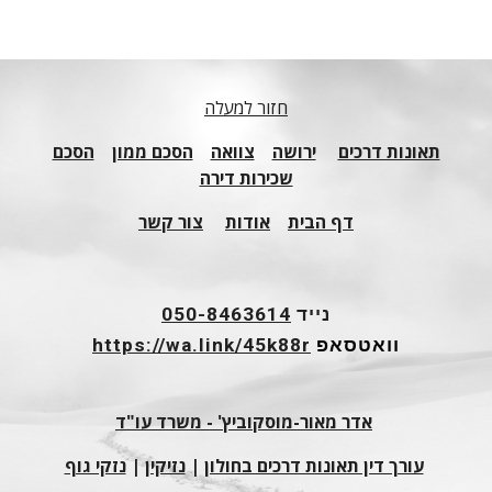
חזור למעלה
תאונות דרכים
ירושה
צוואה
הסכם ממון
הסכם
שכירות דירה
דף הבית
אודות
צור קשר
נייד
050-8463614
וואטסאפ
https://wa.link/45k88r
אדר מאור-מוסקוביץ' - משרד עו"ד
עורך דין תאונות דרכים בחולון
|
נזיקין
|
נזקי גוף