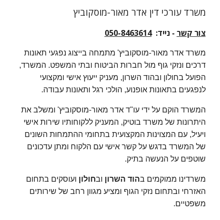
משרד עורכי דין אדר מאור-מוסקוביץ
צור קשר
- נייד:
050-8463614
משרד אדר מאור‑מוסקוביץ' מתמחה בייצוג נפגעי תאונות
דרכים ונזקי גוף מול חברות הביטוח ובתי המשפט. המשרד,
הפועל בחולון ובהוד השרון, מעניק ייעוץ אישי ומקצועי
לנפגעים בתאונות אופנוע, הולכי רגל ותאונות עבודה.
המשרד הוקם על ידי עו"ד אדר מאור-מוסקוביץ' ומשלב את
היתרונות של משרד בוטיק, המעניק ללקוחותיו שירות אישי
ויעיל, עם המצוינות המקצועית בתחומי ההתמחות השונים
של המשרד בדגש על קשר אישי עם הלקוח ומתן עדכונים
שוטפים על הנעשה בתיק.
משרד
י
נו ממוקמים ב
הוד השרון
וב
חולון
ו
עוסקים
בתחום
האזרחי ובתחום נזקי הגוף ומציע מגוון רחב של שירותים
משפטיים.