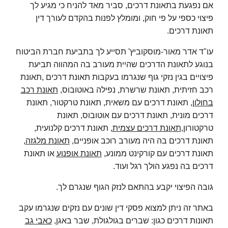
אם נפגעת בתאונת דרכים, סביר מאד להניח כי מגיע לך
פיצוי כספי על פי חוק, ומומלץ לפנות בהקדם לעורך דין
תאונת דרכים.
עו"ד אדר מאור-מוסקוביץ' תסייע לך בתביעת חברת הביטוח
בנוגע לתאונת הדרכים שהיית מעורב בה המהווה תביעת
פיצויים בגין נזקי גוף שנגרמו בעקבות תאונת דרכים ,תאונת
רכב חזיתית, תאונת שרשרת, נפילה באוטובוס,
תאונת רכב
בחולון
, תאונת דרכים עם משאית, תאונת טרקטור, תאונת
דרכים מונית, תאונת דרכים עם אוטובוס, תאונת
טרקטורון,
תאונת דרכים עצמית
, תאונת דרכים קלנועית,
תאונת דרכים בה היה מעורב רוכב אופניים,
תאונת מלגזה
,
תאונת דרכים עם קורקינט ממונע,
תאונת אופנוע
או תאונת
דרכים בה נפגע הולך רגל ועוד.
גובה הפיצוי יקבע בהתאם לנזק הגוף שנגרם לך.
באתר זה ניתן למצוא פסקי דין שונים עם נזקים שנגרמו עקב
תאונות דרכים כגון: שברים בגולגולת, שבר באגן,
כאבי גב