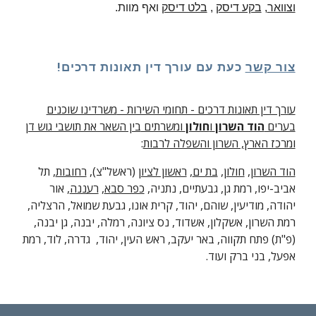
וצוואר
,
בקע דיסק
,
בלט דיסק
ואף מוות.
צור קשר
כעת עם עורך דין תאונות דרכים!
עורך דין תאונות דרכים - תחומי השירות -
משרדינו שוכנים
בערים
הוד השרון
ו
חולון
ומשרתים
בין השאר את תושבי גוש דן
ומרכז הארץ, השרון והשפלה לרבות
:
הוד השרון
,
חולון
,
בת ים
,
ראשון לציון
(ראשל"צ),
רחובות
, תל
אביב-יפו, רמת גן, גבעתיים, נתניה,
כפר סבא
,
רעננה
, אור
יהודה, מודיעין, שוהם, יהוד, קרית אונו, גבעת שמואל, הרצליה,
רמת השרון, אשקלון, אשדוד, נס ציונה, רמלה, יבנה, גן יבנה,
(פ"ת) פתח תקווה, באר יעקב, ראש העין, יהוד, גדרה, לוד, רמת
אפעל, בני ברק ועוד.