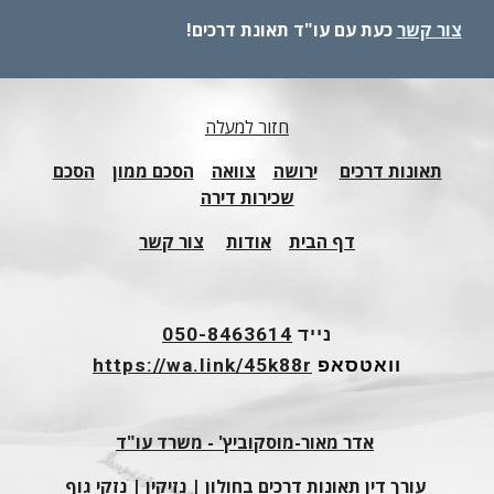
צור קשר
כעת עם עו"ד תאונת דרכים!
חזור למעלה
תאונות דרכים
ירושה
צוואה
הסכם ממון
הסכם
שכירות דירה
דף הבית
אודות
צור קשר
נייד
050-8463614
וואטסאפ
https://wa.link/45k88r
אדר מאור-מוסקוביץ' - משרד עו"ד
עורך דין תאונות דרכים בחולון
|
נזיקין
|
נזקי גוף